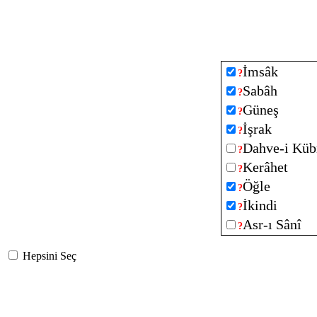
İmsâk
?
Sabâh
?
Güneş
?
İşrak
?
Dahve-i Küb
?
Kerâhet
?
Öğle
?
İkindi
?
Asr-ı Sânî
?
Hepsini Seç