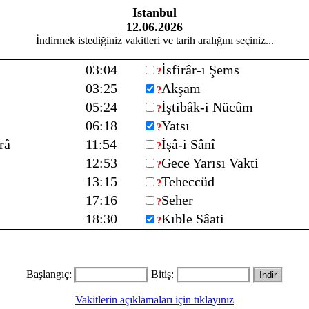
Istanbul
12.06.2026
İndirmek istediğiniz vakitleri ve tarih aralığını seçiniz...
03:04
İsfirâr-ı Şems
?
03:25
Akşam
?
05:24
İştibâk-i Nücûm
?
06:18
Yatsı
?
râ
11:54
İşâ-i Sânî
?
12:53
Gece Yarısı Vakti
?
13:15
Teheccüd
?
17:16
Seher
?
18:30
Kıble Sâati
?
Başlangıç:
Bitiş:
Vakitlerin açıklamaları için tıklayınız