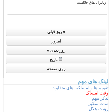
زنانرا باتفاق حلالست
« روز قبلی
امروز
روز بعدی »
تاریخ
روی صفحه
لینک های مهم
تقویم ها و امساکیه های متفاوت
وقت امساک
تذکر مهم
مدت تمکين
رؤﻳﺖ ﻫﻼل