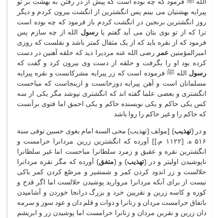
الله ﷺ فرمود كه چه بوده است كه پیش از در رفتن به بهشت بر تو
پیرایه بهشتیان می بینم پس انگشترین از انگشت بیرون كردم و دیگر
روز انگشترین برنجین در انگشت كردم باز فرمود كه چه بوده است
ترا كه از تو بوی بتان می آید گفتم یا
رسول
الله از چه سازم پس
فرمود كه از نقره باید كه از یک مثقال كمتر باشد و نقلست كه روزی
امیرالمؤمنین
عمر
رضی الله عنه مردیرا دید كه حلقه آهنین در دست
كرده بود او را بگرفت و حلقه از دست وی بیرون كرد و گفت كه
رسول
الله ﷺ فرموده است كه زر پیرایه مشركانست و نقره پیرایه
مسلمانان است و آهن پیرایه دوزخانست و ازینجاست كه مباحست
انگشتری و بعضی علما گفته اند كه انگشتری نپوشد مگر یكی از سه
كس یكی حاكم و یكی نویسنده حاكم و یكی احمق اما فتوی برآنست
كه حاكم را و غیر حاكم را روا باشد
و در (
تهذیب
) [مولف (تهذیب) محی السنة امام بغوی حسین توفی سنة
۵۱۶ ه. [۱۱۲۲ م.]] آورده كه انگشترین زرین مردانرا حرامست و
انگشترین نقره و عقیق و زمرد سلطانرا مباحست اما غیر سلطانرا
ناپوشیدن اولیتر و در (
تهذیب
) و (
متفق
) آورده كه مگر نقره مردانرا
حلالست و زر اندود كردن كمر و شمشیر و مرصّع كردن كمر باكی
نیست از برای آنكه مردانرا مروارید پوشیدن حلالست اما اگر قدح و
كوزه و كاسه زرین و نقریین خرد و بزرگ درانجا خوردن و آشامیدن
باتفاق حرامست مردان و زنانرا و دوات و قلم دان و عود سوز و سرمه
دان زرین و نقرین مردان و زنانرا حرامست اما پوشیدن زر و ابریشم