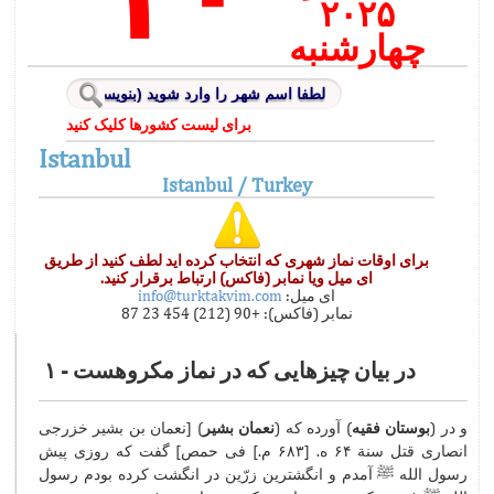
۲۰۲۵
چهارشنبه
برای لیست کشورها کلیک کنید
Istanbul
Istanbul / Turkey
برای اوقات نماز شهری که انتخاب کرده اید لطف کنید از طریق
ای میل ویا نمابر (فاکس) ارتباط برقرار کنید.
ای میل:
info@turktakvim.com
نمابر (فاکس): +90 (212) 454 23 87
در بیان چیزهایی كه در نماز مكروهست - ۱
و در (
بوستان فقیه
) آورده كه (
نعمان بشیر
) [نعمان بن بشیر خزرجی
انصاری قتل سنة ۶۴ ه. [۶۸۳ م.] فی حمص] گفت كه روزی پیش
رسول الله ﷺ آمدم و انگشترین زرّین در انگشت كرده بودم رسول