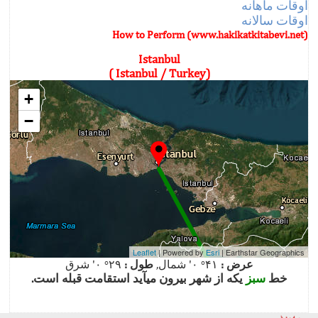
اوقات ماهانه
اوقات سالانه
How to Perform (www.hakikatkitabevi.net)
Istanbul
(Istanbul / Turkey )
+
−
Leaflet
| Powered by
Esri
|
Earthstar Geographics
عرض :
۴۱° ۰' شمال,
طول :
۲۹° ۰' شرق
خط
سبز
یکه از شهر بیرون میآید استقامت قبله است.