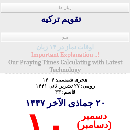
زبان ها
تقویم ترکیه
منو
اوقات نماز در ۱۴ زبان
!.. Important Explanation
Our Praying Times Calculating with Latest
Technology
هجری شمسی:
۱۴۰۴
رومی:
۲۷ تشرین ثانی ۱۴۴۱
قاسم:
۳۳
۲۰ جماذی الآخر ۱۴۴۷
۱۰
دسمبر
(دسامبر)