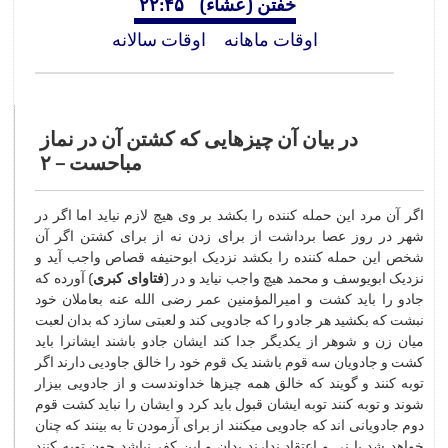
خفتن (عشاء)
۲۲:۴۵
اوقات ماهانه
اوقات سالانه
در بیان آن چیزهایی كه كشتن آن در نماز
مباحست – ۲
اگر آن مرد این حمله كننده را بكشد بر وی هیچ لازم نیاید اما اگر در
شهر در روز عصا برداشت از برای زدن نه از برای كشتن اگر آن
شخص این حمله كننده را بكشد نزدیک ابوحنیفه قصاص واجب آید و
نزدیک ابویوسف و محمد هیچ واجب نیاید و در (
فتاوای كبری
) آورده كه
جادو را باید كشت و امیرالمؤمنین عمر رضی الله عنه بعاملان خود
نبشت كه بكشید هر جادو را كه جادویی كند و لعبتی سازد كه بدان لعبت
میان زن و شوهر از یكدیگر جدا كند ایشان جادو باشند ایشانرا باید
كشت و جادویان سه قوم باشند یک قوم خود را خالق جاودیی دارند اگر
توبه كنند و گویند كه خالق همه چیزها خداوندست و از جادویی بیزار
شوند و توبه كنند توبه ایشان قبول باید كرد و ایشان را نباید كشت قوم
دوم جادویانی اند كه جادویی میكنند از برای آزمودن تا به بینند كه چنان
خواهد شد یا نی و اعتقاد ندارند بدان و این كفر نباشد چون توبه كنند