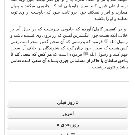
توبه ایشان قبول كنند سیم جاودیانی اند كه جادویی میكنند و پنهان
میدارند و اقرار نمیكنند چون برو ثابت شود كه جاوست از وی توبه
نطلبند و او را بكشند
و در (
تفسیر كامل
) آورده كه جادویی چیزیست كه در خیال آید بر
خلاف آنكه هست چون انگشترین آهنین كه زر بروی وی كشیده باشند و
رسول الله ﷺ فرمود كه بدرستی كه آن سخن گفتن سحر است یعنی
كس هست كه سخن خود چنان گوید كه شنوندگان بر خلاف آن سخن
فهم كنند و رسول الله ﷺ فرموده است كه
هر كس كه سعی كند تا
بناحق سلطان یا حاكم از مسلمانی چیزی بستاند آن سعی كننده ضامن
باشد
و فتوی برینست
« روز قبلی
امروز
روز بعدی »