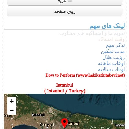
تاریخ
روی صفحه
لینک های مهم
تقویم ها و امساکیه های متفاوت
وقت امساک
تذکر مهم
مدت تمکين
رؤﻳﺖ ﻫﻼل
اوقات ماهانه
اوقات سالانه
How to Perform (www.hakikatkitabevi.net)
Istanbul
(Istanbul / Turkey )
+
−