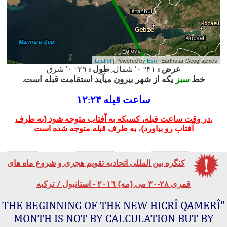
Leaflet
| Powered by
Esri
|
Earthstar Geographics
عرض :
۴۱° ۰' شمال,
طول :
۲۹° ۰' شرق
خط
سبز
یکه از شهر بیرون میآید استقامت قبله است.
ساعت قبله ۱۲:۲۴
.در وقت ساعت قبله، کسیکه به آفتاب متوجه شود (به طرف
آفتاب رو بیاورد)، به طرف قبله متوجه شده است
کنگره بین المللی اتحادیه تقویم هجری و شروع ماه های
قمری ٢٨-٣۰ می (مه) ٢۰۱٦ - استانبول / ترکیه
"THE BEGINNING OF THE NEW HICRÎ QAMERÎ
MONTH IS NOT BY CALCULATION BUT BY