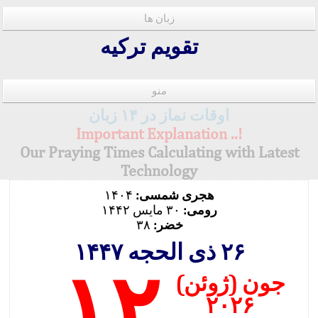
زبان ها
تقویم ترکیه
منو
اوقات نماز در ۱۴ زبان
!.. Important Explanation
Our Praying Times Calculating with Latest
Technology
هجری شمسی:
۱۴۰۴
رومی:
۳۰ مایس ۱۴۴۲
خضر:
۳۸
۲۶ ذی الحجه ۱۴۴۷
۱۲
جون (ژوئن)
۲۰۲۶